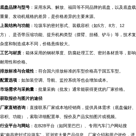
底盘品牌与型号
：采用东风、解放、福田等不同品牌的底盘，以及底盘载
重量、发动机规格的差异，是价格差异的主要来源。
上装结构与功能
：垃圾车的密封形式、装载容积（如5方、8方、12
方）、是否带压缩功能、提升机构类型（摆臂、挂桶、铲斗）等，技术复
杂度和制造成本不同，价格悬殊较大。
工艺与材质
：箱体采用的钢材厚度、防腐处理工艺、密封条材质等，影响
耐用性和价格。
排放标准与合规性
：符合国六排放标准的车型价格高于国五车型。
配置选项
：如加装空调、导航、监控系统等也会增加成本。
市场需求与采购量
：批量采购（批发）通常能获得更优的厂家价格。
获取报价与图片的途径
厂家直销咨询
：直接联系厂家或本地经销商，提供具体需求（底盘偏好、
容积、功能），索取详细配置单、报价及产品实拍图片或视频。
行业平台与网站
：在B2B平台（如阿里巴巴）、专用汽车门户网站搜
索“南昌密封式垃圾车”，可浏览大量产品信息、厂家介绍和用户评价，进