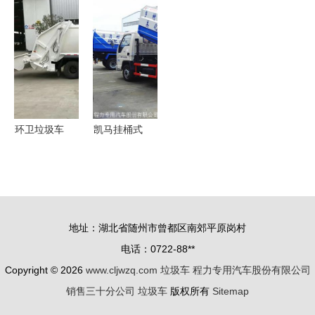
国六勾壁式
压缩垃圾车
圾车厂价直
车价格趋势
垃圾清运车
与油罐车市
销 专业品
垃圾车市场
的环保与效
场行情一览
质与高效服
的焦点
能解析
务的完美结
合
环卫垃圾车
凯马挂桶式
与油罐车
垃圾车 现
城市运维中
代城市环卫
的“双面清
的高效解决
洁工”
方案
地址：湖北省随州市曾都区南郊平原岗村
电话：0722-88**
Copyright © 2026
www.cljwzq.com
垃圾车
程力专用汽车股份有限公司
销售三十分公司
垃圾车
版权所有
Sitemap