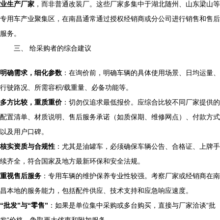
业生产厂家
，而非普通改装厂。这些厂家多集中于湖北随州、山东梁山等
专用车产业聚集区，在南昌通常通过授权经销商或分公司进行销售和售后
服务。
三、 给采购者的综合建议
明确需求，细化参数
：在询价前，明确车辆的具体使用场景、日均运量、
行驶路况、所需容积/载重量、必备功能等。
多方比较，重质重价
：切勿仅追求最低报价。应综合比较不同厂家提供的
配置清单、材质说明、售后服务承诺（如质保期、维修网点）、付款方式
以及用户口碑。
核实资质与合规性
：尤其是油罐车，必须确保车辆公告、合格证、上牌手
续齐全，符合国家及地方最新环保和安全法规。
重视售后服务
：专用车辆的维护保养专业性较强。考察厂家或经销商在南
昌本地的服务能力，包括配件供应、技术支持和应急响应速度。
“批发”与“零售”
：如果是单位集中采购或多台购买，直接与厂家洽谈“批