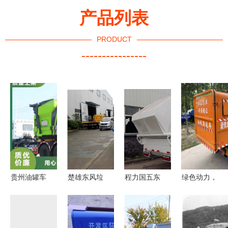
产品列表
PRODUCT
----------------
贵州油罐车
楚雄东风垃
程力国五东
绿色动力，
厂家直供
圾车购买指
风153/12立
洁净未来
高性价比加
南 质量与
方米压缩式
新能源垃圾
上本地化服
服务的双重
垃圾车
清运车与小