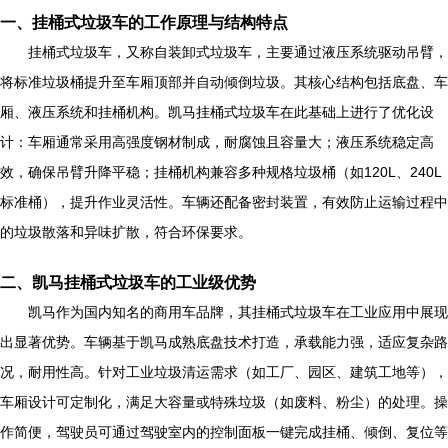
一、挂桶式垃圾车的工作原理与结构特点
挂桶式垃圾车，又称自装卸式垃圾车，主要通过液压系统驱动吊臂，
将标准垃圾桶提升至车厢顶部并自动倾倒垃圾。其核心结构包括底盘、车
厢、液压系统和挂桶机构。凯马挂桶式垃圾车在此基础上进行了优化设
计：车厢通常采用高强度钢材制成，耐腐蚀且容量大；液压系统稳定高
效，确保吊臂升降平稳；挂桶机构兼容多种规格垃圾桶（如120L、240L
标准桶），提升作业灵活性。车辆还配备密封装置，有效防止运输过程中
的垃圾散落和异味扩散，符合环保要求。
二、凯马挂桶式垃圾车的工业级优势
凯马作为国内知名的商用车品牌，其挂桶式垃圾车在工业应用中展现
出显著优势。车辆基于凯马成熟底盘技术打造，承载能力强，适应复杂路
况，耐用性高。针对工业垃圾清运需求（如工厂、园区、建筑工地等），
车厢设计可定制化，满足大容量或特殊垃圾（如废料、粉尘）的处理。操
作简便，驾驶员可通过驾驶室内的控制面板一键完成挂桶、倾倒、复位等