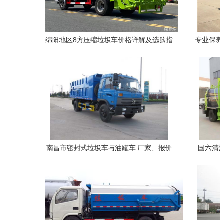
绵阳地区8方压缩垃圾车价格详解及选购指
专业保
南
南昌市密封式垃圾车与油罐车 厂家、报价
国六清
及选购指南
——液