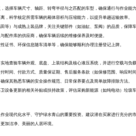
点，选择车辆尺寸、轴距、转弯半径与之匹配的车型，确保通行与作业能
距离，科学核定所需车辆的厢体容积与压缩能力，以提升单趟运输效率。
福田等）与成熟上装品牌，关注关键部件（如油缸、泵阀）的品质，保障
点与配件库的供应商，确保车辆后续的维修保养及时便捷。
致性证书、环保信息随车清单等，确保能够顺利办理注册登记上牌。
，实地查验车辆外观、底盘、上装结构及核心液压系统，并进行空载与负
交付时间、付款方式、质量保证期、售后服务条款（如保修范围、响应时
，确保其熟悉车辆的安全操作规范、日常保养要点及简单故障排除方法。
环卫设备更新的相关补贴或扶持政策，评估采购新能源（如纯电动）垃圾
卫作业现代化水平、守护绿水青山的重要投资。建议潜在买家进行充分的
造更加洁净、美丽的人居环境。