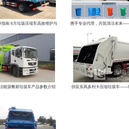
养指南 6方垃圾压缩车高效维护与
携手专业代理，共筑清洁未来—
保山优质厂家推荐
方摆臂垃圾车代理商服务
洁能源餐厨垃圾车产品参数介绍
供应东风多利卡压缩垃圾车——
化天然气（LNG）动力油罐式车型
专用车优选