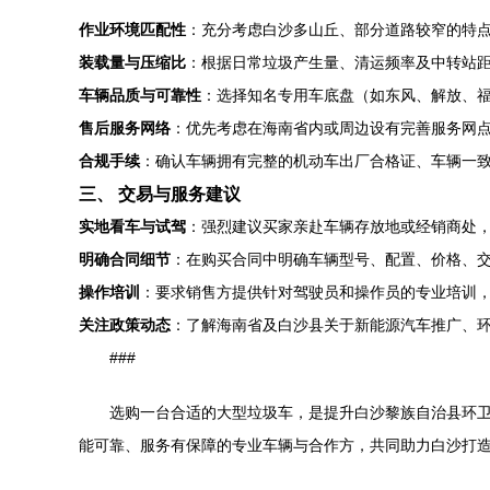
作业环境匹配性
：充分考虑白沙多山丘、部分道路较窄的特
装载量与压缩比
：根据日常垃圾产生量、清运频率及中转站
车辆品质与可靠性
：选择知名专用车底盘（如东风、解放、
售后服务网络
：优先考虑在海南省内或周边设有完善服务网
合规手续
：确认车辆拥有完整的机动车出厂合格证、车辆一
三、 交易与服务建议
实地看车与试驾
：强烈建议买家亲赴车辆存放地或经销商处
明确合同细节
：在购买合同中明确车辆型号、配置、价格、
操作培训
：要求销售方提供针对驾驶员和操作员的专业培训
关注政策动态
：了解海南省及白沙县关于新能源汽车推广、
###
选购一台合适的大型垃圾车，是提升白沙黎族自治县环
能可靠、服务有保障的专业车辆与合作方，共同助力白沙打